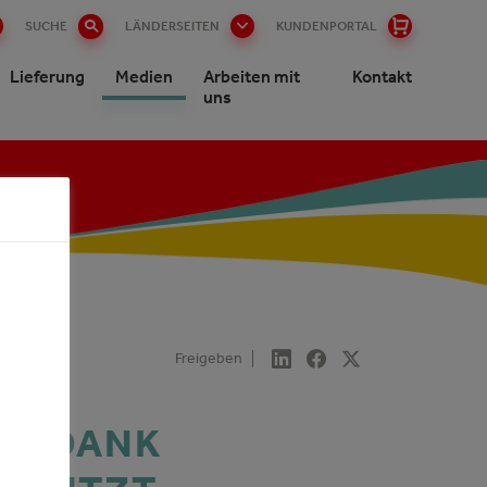
SUCHE
LÄNDERSEITEN
KUNDENPORTAL
Lieferung
Medien
Arbeiten mit
Kontakt
uns
Freigeben
RS DANK