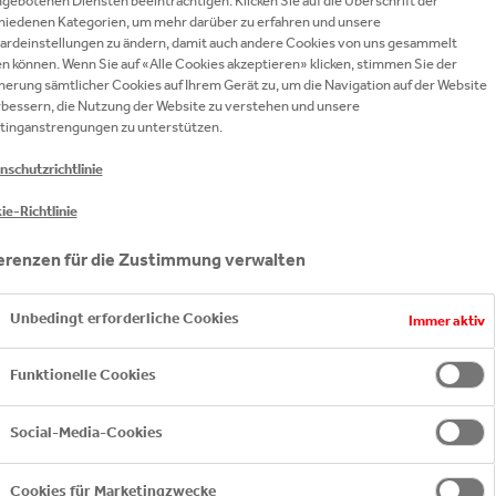
ARTNERSCHAFT WEITER
gebotenen Diensten beeinträchtigen. Klicken Sie auf die Überschrift der
hiedenen Kategorien, um mehr darüber zu erfahren und unsere
ardeinstellungen zu ändern, damit auch andere Cookies von uns gesammelt
n können. Wenn Sie auf «Alle Cookies akzeptieren» klicken, stimmen Sie der
herung sämtlicher Cookies auf Ihrem Gerät zu, um die Navigation auf der Website
rbessern, die Nutzung der Website zu verstehen und unsere
tinganstrengungen zu unterstützen.
 7132 Hotels eine Wärmetauscher- / Wärmepumpen
 aus der St. Petersquelle wird neu zur Beheizung
nschutzrichtlinie
e Partnerschaft können sowohl VALSER als auch 713
ie-Richtlinie
erenzen für die Zustimmung verwalten
t eine Temperatur von ca. 30° C, wenn es aus dem Boden
schen abzufüllen, gilt: Je niedriger die Abfülltemperatur, 
Unbedingt erforderliche Cookies
Immer aktiv
ziert werden. Für die Badegäste der Valser Therme mus
Funktionelle Cookies
0° C beibehalten.
Social-Media-Cookies
Cookies für Marketingzwecke