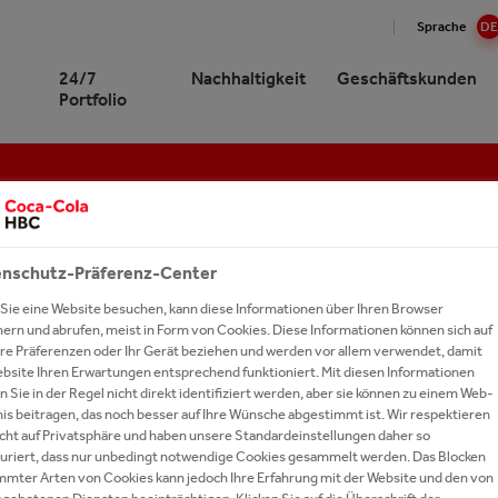
Sprache
DE
24/7
Nachhaltigkeit
Geschäftskunden
Portfolio
 STORIES
Cola HBC Schweiz auf einen
Cola in der Schweiz
nke mit Kohlensäure
altigkeit im Überblick
nkegrosshandel
ER SERVICE
und Stories
 bei uns arbeiten?
ktion
nke ohne Kohlensäure
R Nachhaltigkeitsplattform
lhandel
s
gsgeschichten
äftsleitung
nschutz-Präferenz-Center
iedschaften & Partnerschaften
er
beitende und Gesellschaft
ngen für Unternehmen
 Talents
ichte
Sie eine Website besuchen, kann diese Informationen über Ihren Browser
oring
y Drink
rung und Wohlbefinden
onomie und Hotellerie
ssionals
hern und abrufen, meist in Form von Cookies. Diese Informationen können sich auf
r Wasserwelt
Ihre Präferenzen oder Ihr Gerät beziehen und werden vor allem verwendet, damit
e
ckung und Recycling
cecenter
ndienst
ebsite Ihren Erwartungen entsprechend funktioniert. Mit diesen Informationen
um Spirits
ie und Klima
sbildung
 Sie in der Regel nicht direkt identifiziert werden, aber sie können zu einem Web-
is beitragen, das noch besser auf Ihre Wünsche abgestimmt ist. Wir respektieren
nke A-Z
ng mit Wasser
obs & Karriere
echt auf Privatsphäre und haben unsere Standardeinstellungen daher so
 VALSER MINERALWASSE
guriert, dass nur unbedingt notwendige Cookies gesammelt werden. Das Blocken
ranten
en und Bewerben
mmter Arten von Cookies kann jedoch Ihre Erfahrung mit der Website und den von