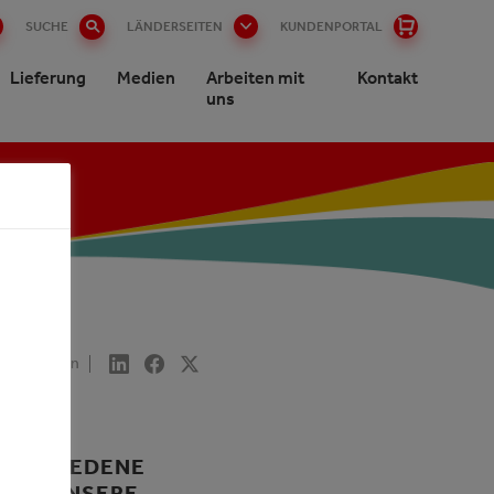
SUCHE
LÄNDERSEITEN
KUNDENPORTAL
Lieferung
Medien
Arbeiten mit
Kontakt
uns
Freigeben
ERSCHIEDENE
EIZ. UNSERE