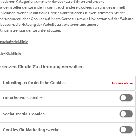
hiedenen Kategorien, um mehr darüber zu erfahren und unsere
LGT IN DER REGEL IN FORM VON SACH- UN
ardeinstellungen zu ändern, damit auch andere Cookies von uns gesammelt
n können. Wenn Sie auf «Alle Cookies akzeptieren» klicken, stimmen Sie der
IT DER ERWARTUNG, EINE GEGENLEISTUNG 
herung sämtlicher Cookies auf Ihrem Gerät zu, um die Navigation auf der Website
MMUNIKATIONS- UND MARKETINGZIELE UNT
rbessern, die Nutzung der Website zu verstehen und unsere
tinganstrengungen zu unterstützen.
nsoring-Richtlinien aufmerksam durch, bevor du eine Spon
nschutzrichtlinie
ie-Richtlinie
NSORING-ANTRAGSFORMULAR
erenzen für die Zustimmung verwalten
STALTUNG MIT UNSERER STRATEGIE ÜBEREINSTIMMT
Unbedingt erforderliche Cookies
Immer aktiv
Funktionelle Cookies
PLEDGE VERPFLICHTET
Social-Media-Cookies
Cookies für Marketingzwecke
onfessionell neutral. Jegliche Unterstützung von politisch