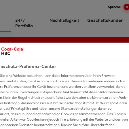
Sprache
DE
24/7
Nachhaltigkeit
Geschäftskunden
Portfolio
ING
Cola HBC Schweiz auf einen
Cola in der Schweiz
nke mit Kohlensäure
altigkeit im Überblick
nkegrosshandel
ER SERVICE
und Stories
 bei uns arbeiten?
ktion
nke ohne Kohlensäure
R Nachhaltigkeitsplattform
lhandel
s
gsgeschichten
nschutz-Präferenz-Center
äftsleitung
iedschaften & Partnerschaften
er
beitende und Gesellschaft
ngen für Unternehmen
 Talents
Sie eine Website besuchen, kann diese Informationen über Ihren Browser
ichte
hern und abrufen, meist in Form von Cookies. Diese Informationen können sich auf
oring
y Drink
rung und Wohlbefinden
onomie und Hotellerie
ssionals
Ihre Präferenzen oder Ihr Gerät beziehen und werden vor allem verwendet, damit
r Wasserwelt
e
ckung und Recycling
cecenter
ndienst
ebsite Ihren Erwartungen entsprechend funktioniert. Mit diesen Informationen
Sponsoring
 Sie in der Regel nicht direkt identifiziert werden, aber sie können zu einem Web-
um Spirits
ie und Klima
sbildung
is beitragen, das noch besser auf Ihre Wünsche abgestimmt ist. Wir respektieren
echt auf Privatsphäre und haben unsere Standardeinstellungen daher so
nke A-Z
ng mit Wasser
obs & Karriere
guriert, dass nur unbedingt notwendige Cookies gesammelt werden. Das Blocken
mmter Arten von Cookies kann jedoch Ihre Erfahrung mit der Website und den von
RTES UNTERNEHMEN UNTERSTÜTZEN WIR V
ranten
en und Bewerben
gebotenen Diensten beeinträchtigen. Klicken Sie auf die Überschrift der
D ORGANISATIONEN IN DER GANZEN SCHW