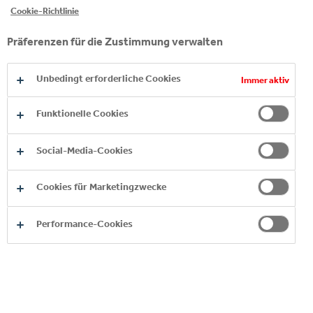
Cookie-Richtlinie
Tag, sieben Tage die Woche. Die
Geschmäcker und Vorlieben unserer
Präferenzen für die Zustimmung verwalten
Konsumentinnen und Konsumenten
ändern sich laufend. Wir stellen sie daher
Unbedingt erforderliche Cookies
Immer aktiv
in den Mittelpunkt unserer Tätigkeiten
und bieten ein innovatives und auf ihre
Funktionelle Cookies
Bedürfnisse abgestimmtes
Produktsortiment an.
Social-Media-Cookies
Erfahre mehr und entdecke unser
Cookies für Marketingzwecke
alphabetisches Getränkeverzeichnis.
Performance-Cookies
ZU DEN GETRÄNKEN