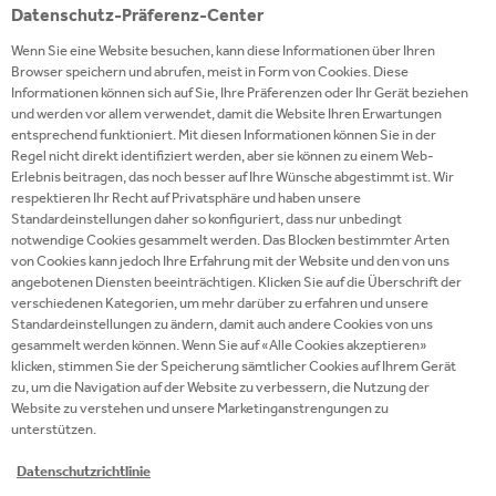
Datenschutz-Präferenz-Center
Wenn Sie eine Website besuchen, kann diese Informationen über Ihren
Nutzen Sie unser Kundenportal: eine einfache und
Browser speichern und abrufen, meist in Form von Cookies. Diese
Informationen können sich auf Sie, Ihre Präferenzen oder Ihr Gerät beziehen
bequeme Möglichkeit, unsere Produkte online zu
und werden vor allem verwendet, damit die Website Ihren Erwartungen
bestellen. Ihr Zugang zu exklusiven
entsprechend funktioniert. Mit diesen Informationen können Sie in der
Sonderangeboten, hervorragendem Service und
Regel nicht direkt identifiziert werden, aber sie können zu einem Web-
Erlebnis beitragen, das noch besser auf Ihre Wünsche abgestimmt ist. Wir
unseren Leistungen sind nur einen Klick entfernt.
respektieren Ihr Recht auf Privatsphäre und haben unsere
Standardeinstellungen daher so konfiguriert, dass nur unbedingt
notwendige Cookies gesammelt werden. Das Blocken bestimmter Arten
JETZT REGISTRIEREN
von Cookies kann jedoch Ihre Erfahrung mit der Website und den von uns
angebotenen Diensten beeinträchtigen. Klicken Sie auf die Überschrift der
verschiedenen Kategorien, um mehr darüber zu erfahren und unsere
Standardeinstellungen zu ändern, damit auch andere Cookies von uns
gesammelt werden können. Wenn Sie auf «Alle Cookies akzeptieren»
klicken, stimmen Sie der Speicherung sämtlicher Cookies auf Ihrem Gerät
GETRÄNKE A-Z
zu, um die Navigation auf der Website zu verbessern, die Nutzung der
Website zu verstehen und unsere Marketinganstrengungen zu
unterstützen.
Unser Ziel ist es, für jeden Geschmack
und jede Situation das richtige Produkt
Datenschutzrichtlinie
anzubieten - und zwar 24 Stunden am