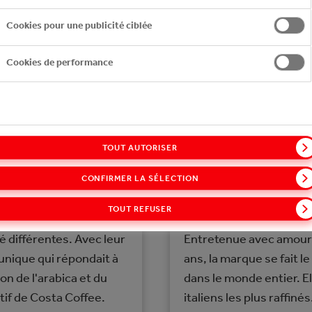
Cookies pour une publicité ciblée
Cookies de performance
TOUT AUTORISER
CAFFÈ VERGNA
CONFIRMER LA SÉLECTION
r deux frères italiens,
Fondée en 1882, Caffè 
TOUT REFUSER
afé accessible à tous,
et la plus ancienne entr
é différentes. Avec leur
Entretenue avec amour 
 unique qui répondait à
ans, la marque se fait l
on de l'arabica et du
dans le monde entier. E
tif de Costa Coffee.
italiens les plus raffinés