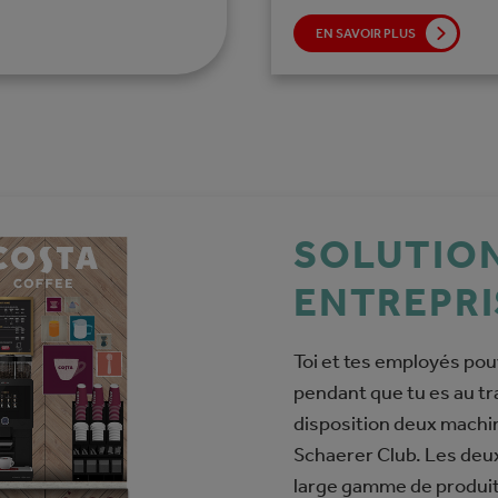
EN SAVOIR PLUS
SOLUTION
ENTREPRI
Toi et tes employés pou
pendant que tu es au tr
disposition deux machin
Schaerer Club. Les deu
large gamme de produits