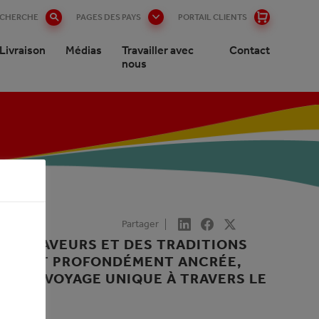
ECHERCHE
PAGES DES PAYS
PORTAIL CLIENTS
Livraison
Médias
Travailler avec
Contact
nous
Partager
 DES SAVEURS ET DES TRADITIONS
ALITÉ EST PROFONDÉMENT ANCRÉE,
E UN VOYAGE UNIQUE À TRAVERS LE