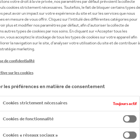
tons votre droit à la vie privée, nos paramètres par défaut prévoient la collecte
uls cookies strictement nécessaires. Toutefois, le fait de bloquer certains types d
s présentons la prestigieuse marque internationale "Costa
s peut avoir un impact sur votre expérience du site et sur les services que nous
osta Coffee satisfait tous les palais avec une gamme étendu
 en mesure de vous offrir. Cliquez sur l’intitulé des différentes catégories pour
oir plus et modifier nos paramètres par défaut, afin d’autoriser la collecte de
ns autres types de cookies par nos soins. En cliquant sur «Accepter tous les
s», vous acceptez le stockage de tous les types de cookies sur votre appareil afin
iorer la navigation sur le site, d’analyser votre utilisation du site et de contribuer à
ous sommes fiers de vous apporter un goût d'Italie à votre
stratégie marketing.
nano 1882 promet une expérience d'espresso authentique, ax
e de confidentialité
tive sur les cookies
r les préférences en matière de consentement
Cookies strictement nécessaires
Toujours actif
Cookies de fonctionnalité
Cookies « réseaux sociaux »