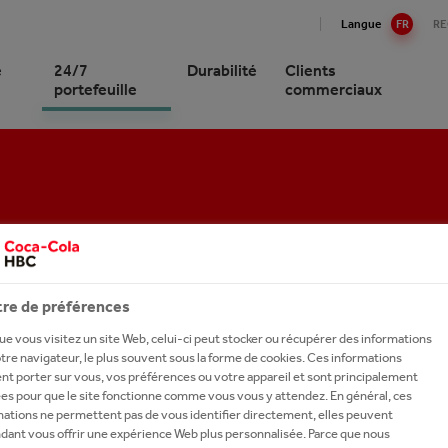
Langue
FR
R
e
24/7
Durabilité
Clients
portefeuille
commerciaux
Cola HBC Suisse en bref
Cola en Suisse
ons gazeuses
 de la durabilité
rce de gros des boissons
ER SERVICE
lles et médias
uoi travailler chez nous?
gement
ction
ons non gazeuses
borateurs et société
rce de détail
s
 équipe
ire
ations
tion et bien-être
ions pour les entreprises
 Talents
ER Wasserwelt
oring
ons énergisantes
lage et recyclage
onomie et hôtellerie
ssionals
re de préférences
ie et climat
e du service
ce externe
 CAFÉ, OÙ NOUS CÉLÉBRONS LA DIVERSITÉ
e vous visitez un site Web, celui-ci peut stocker ou récupérer des informations
um Spirits
on de l’eau
ntissages
tre navigateur, le plus souvent sous la forme de cookies. Ces informations
I EN SUISSE, OÙ L'APPRÉCIATION DE LA QU
t porter sur vous, vos préférences ou votre appareil et sont principalement
 MARQUES DISTINGUÉES, OFFRANT CHACUN
s A-Z
isseurs
arrière
ées pour que le site fonctionne comme vous vous y attendez. En général, ces
mations ne permettent pas de vous identifier directement, elles peuvent
R plateforme de
ler maintenant
dant vous offrir une expérience Web plus personnalisée. Parce que nous
oppement durable