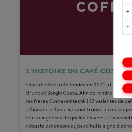
L'HISTOIRE DU CAFÉ COSTA
Costa Coffee a été fondée en 1971 à Londres pa
Bruno et Sergio Costa. Afin de rendre un bon c
les frères Costa ont testé 112 variantes de caf
« Signature Blend », ils ont trouvé un mélange
leurs exigences de qualité élevées. L'associati
robusta est encore aujourd'hui le signe distinc