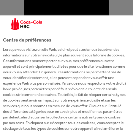
Centre de préférences
Lorsque vous visitez un site Web, celui-ci peut stocker ou récupérer des
informations sur votre navigateur, le plus souvent sous la forme de cookies.
Ces informations peuvent porter sur vous, vos préférences ou votre
Ilia Tomassi
, ICSC Manager:
appareil et sont principalement utilisées pour que le site fonctionne comme
"Nous devrons amener plus de talents féminins
vous vous y attendez. En général, ces informations ne permettent pas de
vous identifier directement, elles peuvent cependant vous offrir une
dans la chaîne d'approvisionnement".
expérience Web plus personnalisée. Parce que nous respectons votre droit à
la vie privée, nos paramètres par défaut prévoient la collecte des seuls
Ilia Tomassi a "toujours voulu être ingénieur".
cookies strictement nécessaires. Toutefois, le fait de bloquer certains types
de cookies peut avoir un impact sur votre expérience du site et sur les
Aujourd'hui, elle dirige l'une de nos plus grandes
services que nous sommes en mesure de vous offrir. Cliquez sur l’intitulé
fonctions en tant que ICSC Manager chez Coca-Cola
des différentes catégories pour en savoir plus et modifier nos paramètres
par défaut, afin d’autoriser la collecte de certains autres types de cookies
HBC Suisse. Dans ce rôle, Ilia veut encourager plus
par nos soins. En cliquant sur «Accepter tous les cookies», vous acceptez le
de talents féminins à travailler dans le domaine de la
stockage de tous les types de cookies sur votre appareil afin d’améliorer la