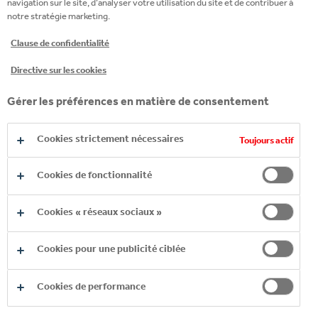
Supply Chain.
navigation sur le site, d’analyser votre utilisation du site et de contribuer à
notre stratégie marketing.
Clause de confidentialité
Directive sur les cookies
Gérer les préférences en matière de consentement
Cookies strictement nécessaires
Toujours actif
Cookies de fonctionnalité
Laurie Arnaud
, Conseillère de vente:
Cookies « réseaux sociaux »
"Que ce soit lorsque j'étais la seule fille ou
maintenant que nous sommes trois, il y a toujours
Cookies pour une publicité ciblée
une bonne cohésion dans le groupe."
Cookies de performance
Laurie a commencé à travailler pour Coca-Cola HBC
Suisse il y a 10 ans. En tant que Business Developer