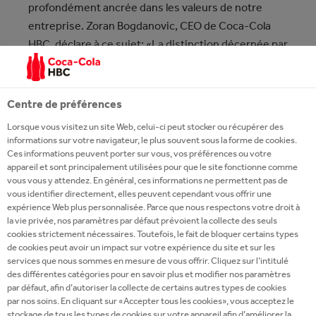
profondément ancrée dans les valeurs de notre
entreprise. Zoran Bogdanovic, CEO de Coca-Cola
HBC, déclare à ce sujet: «La distinction décernée par
le DJSI montre que nous sommes sur la bonne voie.
L’année dernière, nous avons fixé à notre groupe
l’objectif ambitieux d’atteindre zéro émission nette
Centre de préférences
d’ici 2040. Et je suis fermement convaincu que nous
Lorsque vous visitez un site Web, celui-ci peut stocker ou récupérer des
allons atteindre cet objectif.»
informations sur votre navigateur, le plus souvent sous la forme de cookies.
Ces informations peuvent porter sur vous, vos préférences ou votre
appareil et sont principalement utilisées pour que le site fonctionne comme
NOTRE CONTRIBUTION AU
vous vous y attendez. En général, ces informations ne permettent pas de
DÉVELOPPEMENT DURABLE
vous identifier directement, elles peuvent cependant vous offrir une
EN SUISSE
expérience Web plus personnalisée. Parce que nous respectons votre droit à
la vie privée, nos paramètres par défaut prévoient la collecte des seuls
cookies strictement nécessaires. Toutefois, le fait de bloquer certains types
Coca-Cola HBC Suisse a apporté une contribution
de cookies peut avoir un impact sur votre expérience du site et sur les
services que nous sommes en mesure de vous offrir. Cliquez sur l’intitulé
significative au résultat du groupe dans le Dow
des différentes catégories pour en savoir plus et modifier nos paramètres
Jones Sustainability Index.
par défaut, afin d’autoriser la collecte de certains autres types de cookies
par nos soins. En cliquant sur «Accepter tous les cookies», vous acceptez le
stockage de tous les types de cookies sur votre appareil afin d’améliorer la